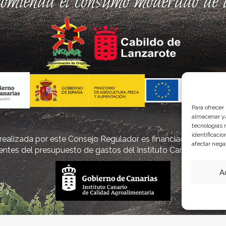
comienda el consumo moderado de a
Para ofrecer
almacenar y/
tecnologías 
identificaci
ealizada por este Consejo Regulador es financiada, parcialm
afectar nega
ntes del presupuesto de gastos del Instituto Canario de Cal
A