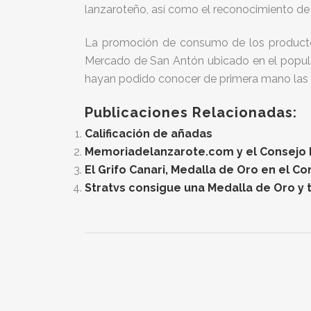
lanzaroteño, así como el reconocimiento de
La promoción de consumo de los productos 
Mercado de San Antón ubicado en el popula
hayan podido conocer de primera mano las e
Publicaciones Relacionadas:
Calificación de añadas
Memoriadelanzarote.com y el Consejo Re
El Grifo Canari, Medalla de Oro en el C
Stratvs consigue una Medalla de Oro y t