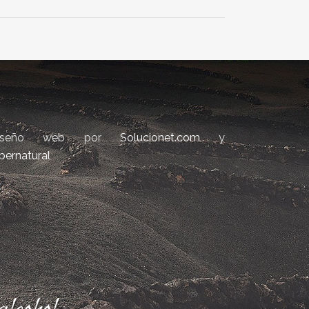
iseño web por
Solucionet.com
y
bernatural