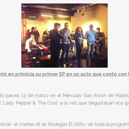
tó en primicia su primer EP en un acto que contó con l
do jueves 13 de marzo en el Mercado San Antón de Madrid 
l ‘Lady Pepper & The Cool’, a la vez que degustaban rica 
 oficial -el martes 18 en Bodegas El Grifo- de toda la progr