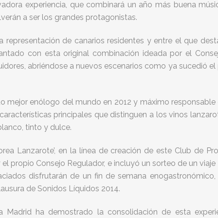
ovadora experiencia, que combinará un año más buena músi
lverán a ser los grandes protagonistas.
da representación de canarios residentes y entre el que desta
encantado con esta original combinación ideada por el Cons
dores, abriéndose a nuevos escenarios como ya sucedió el p
do mejor enólogo del mundo en 2012 y máximo responsable d
aracterísticas principales que distinguen a los vinos lanzar
anco, tinto y dulce.
rea Lanzarote’, en la línea de creación de este Club de P
 el propio Consejo Regulador, e incluyó un sorteo de un viaje
raciados disfrutarán de un fin de semana enogastronómico,
 clausura de Sonidos Líquidos 2014.
a Madrid ha demostrado la consolidación de esta exper