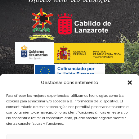
Gestionar consentimiento
Para ofrecer las mejores experiencias, utilizamos tecnologías como las
La gestión de la DOP Lanzarote realizada por este Consejo
cookies para almacenar y/o acceder a la información del dispositivo. El
consentimiento de estas tecnologías nos permitirá procesar datos como el
Regulador es financiada, parcialmente, por el Gobierno de
comportamiento de navegación o las identificaciones únicas en este sitio.
No consentir o retirar el consentimiento, puede afectar negativamente a
Canarias
ciertas características y funciones.
con fondos provenientes del presupuesto de gastos del