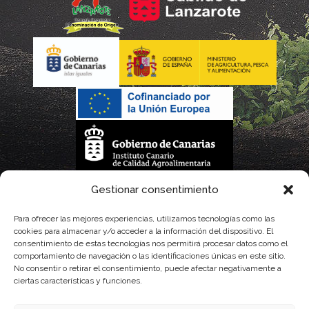
La gestión de la DOP Lanzarote realizada por este Consejo Regulador es financiada,
Gestionar consentimiento
parcialmente, por el Gobierno de Canarias
Para ofrecer las mejores experiencias, utilizamos tecnologías como las
cookies para almacenar y/o acceder a la información del dispositivo. El
con fondos provenientes del presupuesto de gastos del Instituto Canario de
consentimiento de estas tecnologías nos permitirá procesar datos como el
comportamiento de navegación o las identificaciones únicas en este sitio.
Calidad Agroalimentaria
No consentir o retirar el consentimiento, puede afectar negativamente a
ciertas características y funciones.