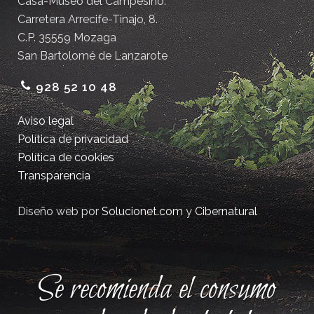
Casa-Museo del Campesino.
Carretera Arrecife-Tinajo, 8.
C.P. 35559 Mozaga
San Bartolomé de Lanzarote
928 52 10 48
Aviso legal
Política de privacidad
Política de cookies
Transparencia
Diseño web por
Solucionet.com
y
Cibernatural
Se recomienda el consumo