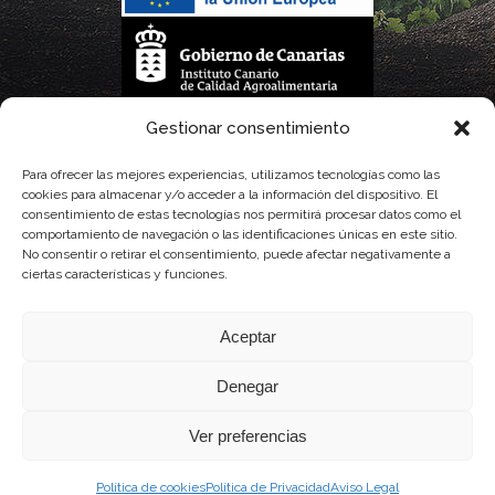
La gestión de la DOP Lanzarote realizada por este Consejo Regulador es financiada,
Gestionar consentimiento
parcialmente, por el Gobierno de Canarias
Para ofrecer las mejores experiencias, utilizamos tecnologías como las
cookies para almacenar y/o acceder a la información del dispositivo. El
con fondos provenientes del presupuesto de gastos del Instituto Canario de
consentimiento de estas tecnologías nos permitirá procesar datos como el
comportamiento de navegación o las identificaciones únicas en este sitio.
Calidad Agroalimentaria
No consentir o retirar el consentimiento, puede afectar negativamente a
ciertas características y funciones.
Aceptar
Denegar
Ver preferencias
Política de cookies
Política de Privacidad
Aviso Legal