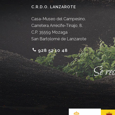
C.R.D.O. LANZAROTE
Casa-Museo del Campesino.
Carretera Arrecife-Tinajo, 8.
C.P. 35559 Mozaga
San Bartolomé de Lanzarote
928 52 10 48
Se re