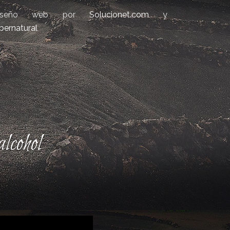
iseño web por
Solucionet.com
y
bernatural
lcohol