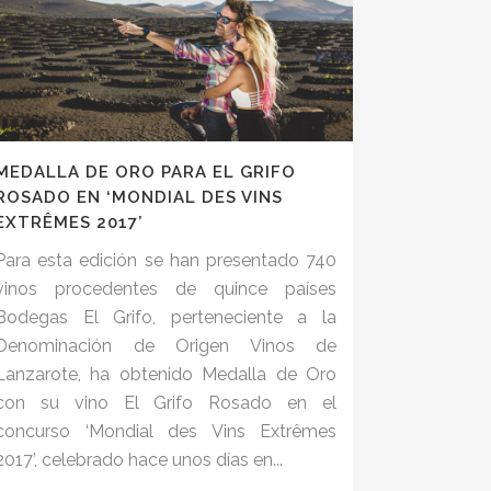
MEDALLA DE ORO PARA EL GRIFO
ROSADO EN ‘MONDIAL DES VINS
EXTRÊMES 2017’
Para esta edición se han presentado 740
vinos procedentes de quince países
Bodegas El Grifo, perteneciente a la
Denominación de Origen Vinos de
Lanzarote, ha obtenido Medalla de Oro
con su vino El Grifo Rosado en el
concurso ‘Mondial des Vins Extrêmes
2017’, celebrado hace unos días en...