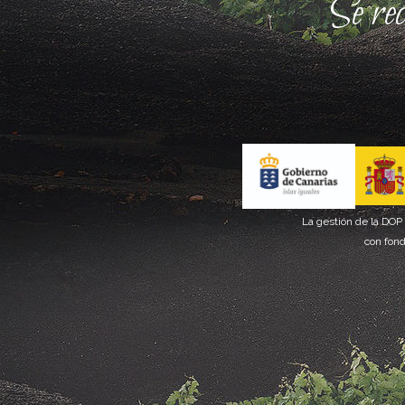
Se re
La gestión de la DOP
con fond