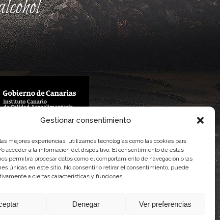
lcohol
Gestionar consentimiento
 Gobierno de Canarias
imentaria
 las mejores experiencias, utilizamos tecnologías como las cookies para
o acceder a la información del dispositivo. El consentimiento de estas
nos permitirá procesar datos como el comportamiento de navegación o las
ones únicas en este sitio. No consentir o retirar el consentimiento, puede
tivamente a ciertas características y funciones.
ceptar
Denegar
Ver preferencias