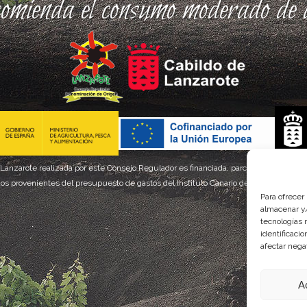
comienda el consumo moderado de a
 Lanzarote realizada por este Consejo Regulador es financiada, parcialmente, por el
os provenientes del presupuesto de gastos del Instituto Canario de Calidad Agroal
Para ofrecer
almacenar y/
tecnologías 
identificaci
afectar nega
A