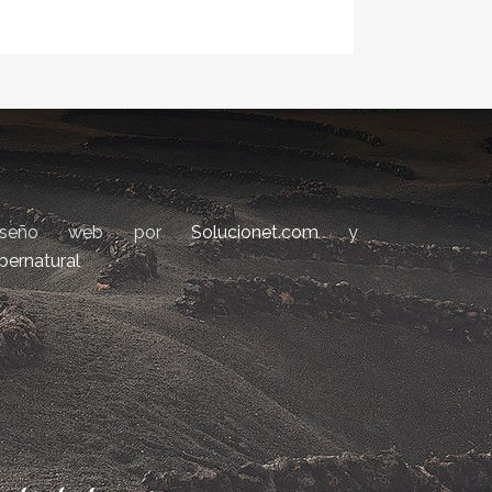
iseño web por
Solucionet.com
y
bernatural