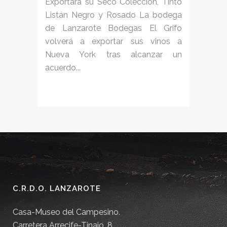
Exportará su Seco Colección, Tinto
Listán Negro y Rosado La bodega
de Lanzarote Bodegas El Grifo
volverá a exportar sus vinos a
Nueva York tras alcanzar un
acuerdo...
C.R.D.O. LANZAROTE
Casa-Museo del Campesino.
Carretera Arrecife-Tinajo, 8.