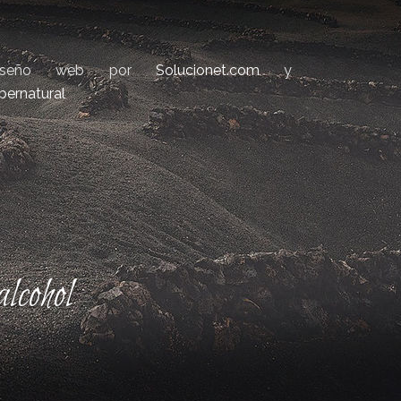
iseño web por
Solucionet.com
y
bernatural
lcohol