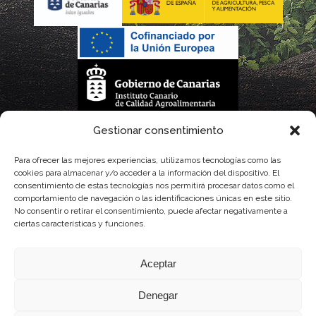
La gestión de la DOP Lanzarote realizada por este Consejo Regulador es financiada,
Gestionar consentimiento
parcialmente, por el Gobierno de Canarias
Para ofrecer las mejores experiencias, utilizamos tecnologías como las
cookies para almacenar y/o acceder a la información del dispositivo. El
con fondos provenientes del presupuesto de gastos del Instituto Canario de
consentimiento de estas tecnologías nos permitirá procesar datos como el
comportamiento de navegación o las identificaciones únicas en este sitio.
Calidad Agroalimentaria
No consentir o retirar el consentimiento, puede afectar negativamente a
ciertas características y funciones.
Aceptar
Denegar