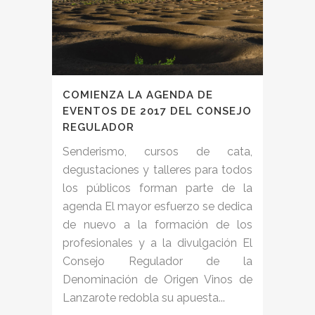
COMIENZA LA AGENDA DE
EVENTOS DE 2017 DEL CONSEJO
REGULADOR
Senderismo, cursos de cata,
degustaciones y talleres para todos
los públicos forman parte de la
agenda El mayor esfuerzo se dedica
de nuevo a la formación de los
profesionales y a la divulgación El
Consejo Regulador de la
Denominación de Origen Vinos de
Lanzarote redobla su apuesta...