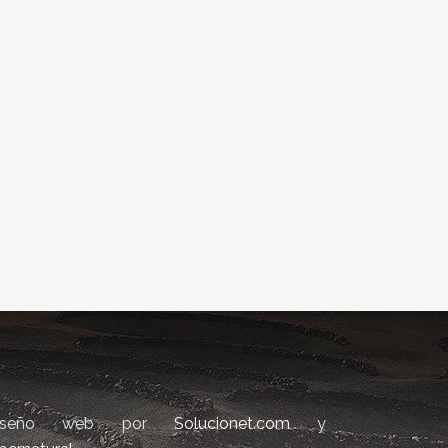
iseño web por
Solucionet.com
y