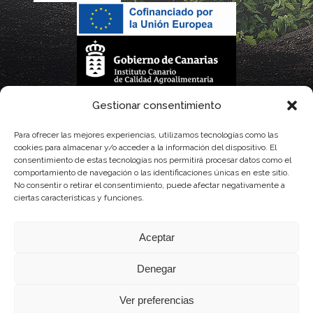
La gestión de la DOP Lanzarote realizada por este Consejo Regulador es financiada,
Gestionar consentimiento
parcialmente, por el Gobierno de Canarias
Para ofrecer las mejores experiencias, utilizamos tecnologías como las
cookies para almacenar y/o acceder a la información del dispositivo. El
con fondos provenientes del presupuesto de gastos del Instituto Canario de
consentimiento de estas tecnologías nos permitirá procesar datos como el
comportamiento de navegación o las identificaciones únicas en este sitio.
Calidad Agroalimentaria
No consentir o retirar el consentimiento, puede afectar negativamente a
ciertas características y funciones.
Aceptar
Denegar
Ver preferencias