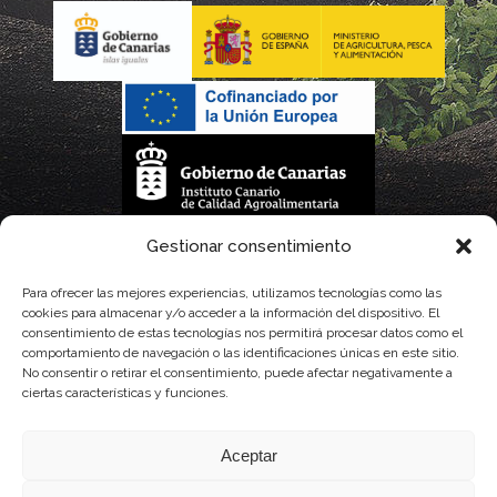
La gestión de la DOP Lanzarote realizada por este Consejo Regulador es financiada,
Gestionar consentimiento
parcialmente, por el Gobierno de Canarias
Para ofrecer las mejores experiencias, utilizamos tecnologías como las
cookies para almacenar y/o acceder a la información del dispositivo. El
con fondos provenientes del presupuesto de gastos del Instituto Canario de
consentimiento de estas tecnologías nos permitirá procesar datos como el
comportamiento de navegación o las identificaciones únicas en este sitio.
Calidad Agroalimentaria
No consentir o retirar el consentimiento, puede afectar negativamente a
ciertas características y funciones.
Aceptar