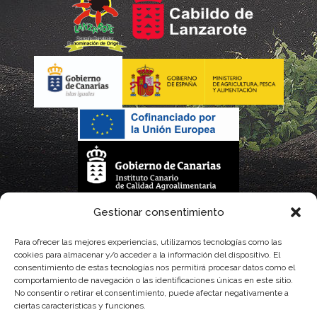
La gestión de la DOP Lanzarote realizada por este Consejo Regulador es financiada,
Gestionar consentimiento
parcialmente, por el Gobierno de Canarias
Para ofrecer las mejores experiencias, utilizamos tecnologías como las
cookies para almacenar y/o acceder a la información del dispositivo. El
con fondos provenientes del presupuesto de gastos del Instituto Canario de
consentimiento de estas tecnologías nos permitirá procesar datos como el
comportamiento de navegación o las identificaciones únicas en este sitio.
Calidad Agroalimentaria
No consentir o retirar el consentimiento, puede afectar negativamente a
ciertas características y funciones.