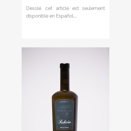
Désolé, cet article est seulement
disponible en Español....