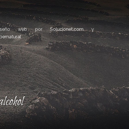
iseño web por
Solucionet.com
y
bernatural
lcohol