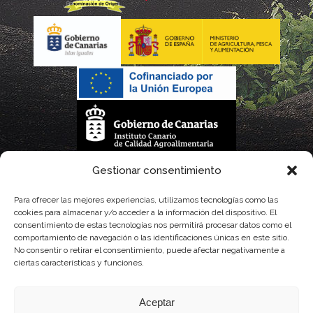
La gestión de la DOP Lanzarote realizada por este Consejo Regulador es financiada,
Gestionar consentimiento
parcialmente, por el Gobierno de Canarias
Para ofrecer las mejores experiencias, utilizamos tecnologías como las
cookies para almacenar y/o acceder a la información del dispositivo. El
con fondos provenientes del presupuesto de gastos del Instituto Canario de
consentimiento de estas tecnologías nos permitirá procesar datos como el
comportamiento de navegación o las identificaciones únicas en este sitio.
Calidad Agroalimentaria
No consentir o retirar el consentimiento, puede afectar negativamente a
ciertas características y funciones.
Aceptar