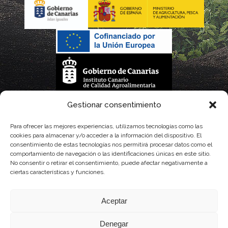
La gestión de la DOP Lanzarote realizada por este Consejo Regulador es financiada,
Gestionar consentimiento
parcialmente, por el Gobierno de Canarias
Para ofrecer las mejores experiencias, utilizamos tecnologías como las
cookies para almacenar y/o acceder a la información del dispositivo. El
con fondos provenientes del presupuesto de gastos del Instituto Canario de
consentimiento de estas tecnologías nos permitirá procesar datos como el
comportamiento de navegación o las identificaciones únicas en este sitio.
Calidad Agroalimentaria
No consentir o retirar el consentimiento, puede afectar negativamente a
ciertas características y funciones.
Aceptar
Denegar