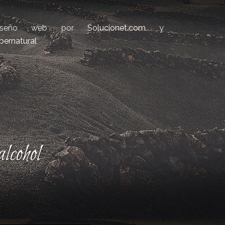
iseño web por
Solucionet.com
y
bernatural
lcohol