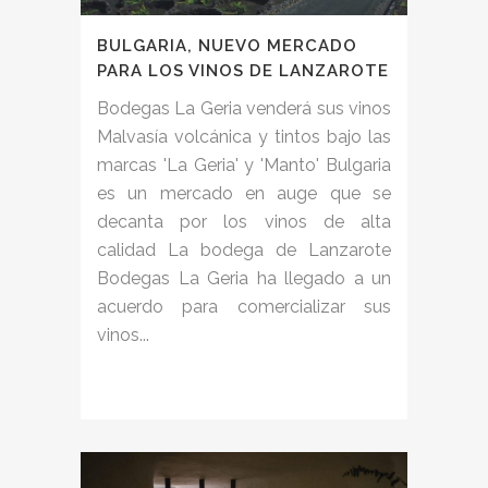
BULGARIA, NUEVO MERCADO
PARA LOS VINOS DE LANZAROTE
Bodegas La Geria venderá sus vinos
Malvasía volcánica y tintos bajo las
marcas 'La Geria' y 'Manto' Bulgaria
es un mercado en auge que se
decanta por los vinos de alta
calidad La bodega de Lanzarote
Bodegas La Geria ha llegado a un
acuerdo para comercializar sus
vinos...