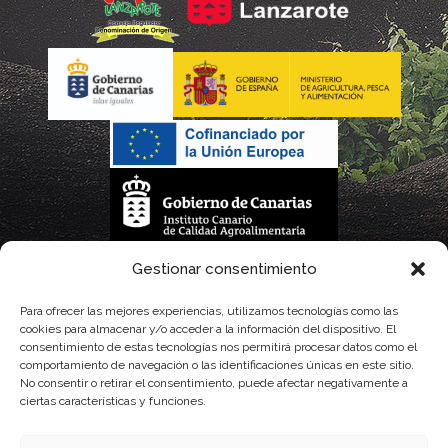
La gestión de la DOP Lanzarote realizada por este Consejo Regulador es financiada,
Gestionar consentimiento
parcialmente, por el Gobierno de Canarias
Para ofrecer las mejores experiencias, utilizamos tecnologías como las
cookies para almacenar y/o acceder a la información del dispositivo. El
con fondos provenientes del presupuesto de gastos del Instituto Canario de
consentimiento de estas tecnologías nos permitirá procesar datos como el
comportamiento de navegación o las identificaciones únicas en este sitio.
Calidad Agroalimentaria
No consentir o retirar el consentimiento, puede afectar negativamente a
ciertas características y funciones.