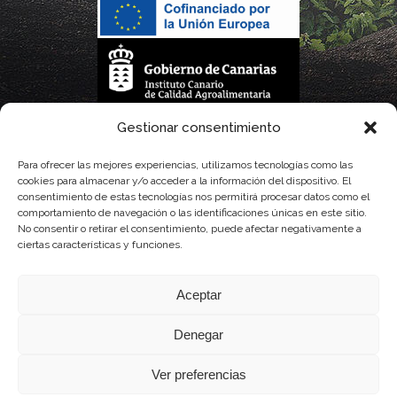
La gestión de la DOP Lanzarote realizada por este Consejo Regulador es financiada,
Gestionar consentimiento
parcialmente, por el Gobierno de Canarias
Para ofrecer las mejores experiencias, utilizamos tecnologías como las
cookies para almacenar y/o acceder a la información del dispositivo. El
con fondos provenientes del presupuesto de gastos del Instituto Canario de
consentimiento de estas tecnologías nos permitirá procesar datos como el
comportamiento de navegación o las identificaciones únicas en este sitio.
Calidad Agroalimentaria
No consentir o retirar el consentimiento, puede afectar negativamente a
ciertas características y funciones.
Aceptar
Denegar
Ver preferencias