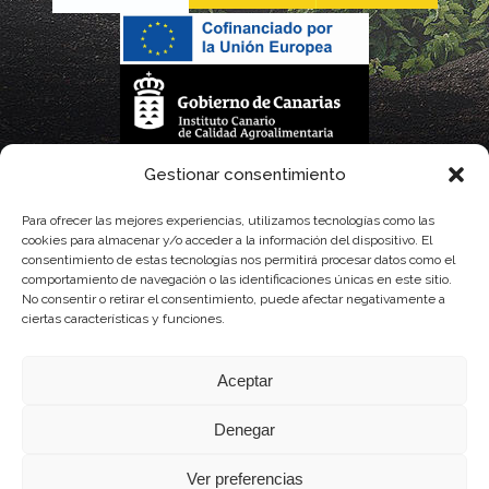
La gestión de la DOP Lanzarote realizada por este Consejo Regulador es financiada,
Gestionar consentimiento
parcialmente, por el Gobierno de Canarias
Para ofrecer las mejores experiencias, utilizamos tecnologías como las
cookies para almacenar y/o acceder a la información del dispositivo. El
con fondos provenientes del presupuesto de gastos del Instituto Canario de
consentimiento de estas tecnologías nos permitirá procesar datos como el
comportamiento de navegación o las identificaciones únicas en este sitio.
Calidad Agroalimentaria
No consentir o retirar el consentimiento, puede afectar negativamente a
ciertas características y funciones.
Aceptar
Denegar
Ver preferencias