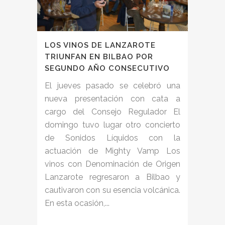
LOS VINOS DE LANZAROTE
TRIUNFAN EN BILBAO POR
SEGUNDO AÑO CONSECUTIVO
El jueves pasado se celebró una
nueva presentación con cata a
cargo del Consejo Regulador El
domingo tuvo lugar otro concierto
de Sonidos Líquidos con la
actuación de Mighty Vamp Los
vinos con Denominación de Origen
Lanzarote regresaron a Bilbao y
cautivaron con su esencia volcánica.
En esta ocasión,...