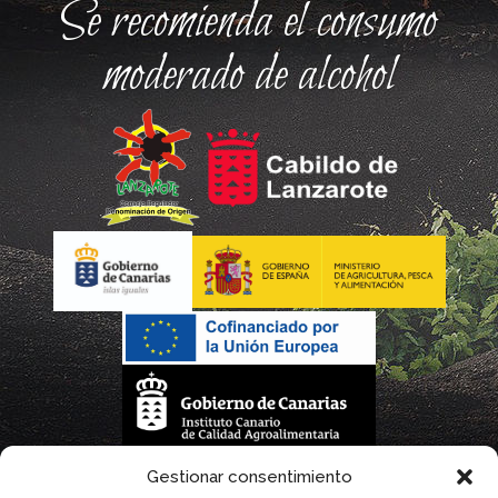
Se recomienda el consumo
moderado de alcohol
La gestión de la DOP Lanzarote realizada por este Consejo Regulador es financiada,
Gestionar consentimiento