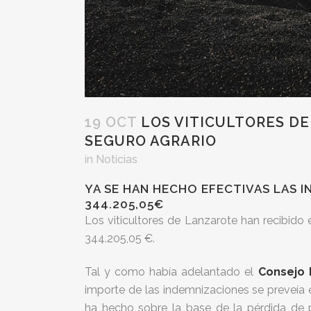
19 OCT
LOS VITICULTORES DE
SEGURO AGRARIO
in
Noticias
YA SE HAN HECHO EFECTIVAS LAS 
344.205,05€
Los viticultores de Lanzarote han recibid
344.205,05 €.
Tal y como había adelantado el
Consejo 
importe de las indemnizaciones se preveía 
ha hecho sobre la base de la pérdida de p