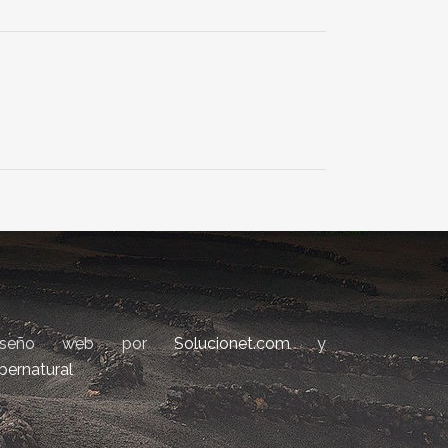
iseño web por
Solucionet.com
y
bernatural