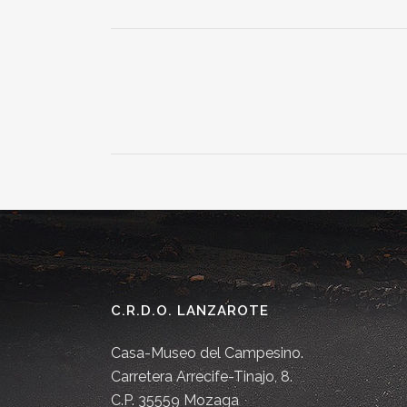
C.R.D.O. LANZAROTE
Casa-Museo del Campesino.
Carretera Arrecife-Tinajo, 8.
C.P. 35559 Mozaga