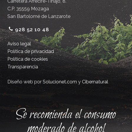
Carretera Arrecife-Tinajo, 8.
C.P. 35559 Mozaga
San Bartolomé de Lanzarote
928 52 10 48
Aviso legal
Política de privacidad
Política de cookies
Transparencia
Diseño web por
Solucionet.com
y
Cibernatural
Se recomienda el consumo
moderado de alcohol