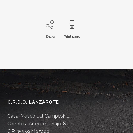
Share
Print page
C.R.D.O. LANZAROTE
Casa-Museo del Campesino.
Carretera Arrecife-Tinajo, 8.
C.P. 35559 Mozaga