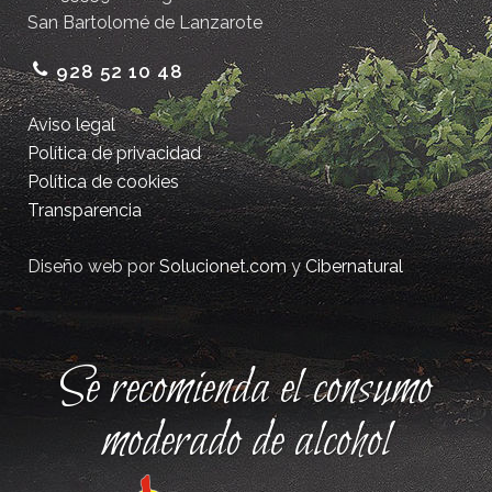
San Bartolomé de Lanzarote
928 52 10 48
Aviso legal
Política de privacidad
Política de cookies
Transparencia
Diseño web por
Solucionet.com
y
Cibernatural
Se recomienda el consumo
moderado de alcohol