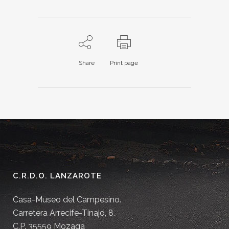
Share
Print page
C.R.D.O. LANZAROTE
Casa-Museo del Campesino.
Carretera Arrecife-Tinajo, 8.
C.P. 35559 Mozaga