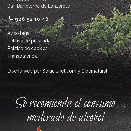
San Bartolomé de Lanzarote
928 52 10 48
Aviso legal
Política de privacidad
Política de cookies
Transparencia
Diseño web por
Solucionet.com
y
Cibernatural
Se recomienda el consumo
moderado de alcohol