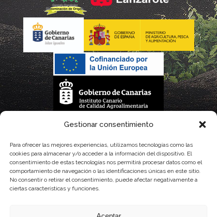
La gestión de la DOP Lanzarote realizada por este Consejo Regulador es financiada,
Gestionar consentimiento
parcialmente, por el Gobierno de Canarias
Para ofrecer las mejores experiencias, utilizamos tecnologías como las
cookies para almacenar y/o acceder a la información del dispositivo. El
con fondos provenientes del presupuesto de gastos del Instituto Canario de
consentimiento de estas tecnologías nos permitirá procesar datos como el
comportamiento de navegación o las identificaciones únicas en este sitio.
Calidad Agroalimentaria
No consentir o retirar el consentimiento, puede afectar negativamente a
ciertas características y funciones.
Aceptar