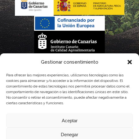
La gestión de la DOP Lanzarote realizada por este Consejo Regulador es financiada,
Gestionar consentimiento
parcialmente, por el Gobierno de Canarias
Para ofrecer las mejores experiencias, utilizamos tecnologías como las
cookies para almacenar y/o acceder a la información del dispositivo. El
con fondos provenientes del presupuesto de gastos del Instituto Canario de
consentimiento de estas tecnologías nos permitirá procesar datos como el
comportamiento de navegación o las identificaciones únicas en este sitio.
Calidad Agroalimentaria
No consentir o retirar el consentimiento, puede afectar negativamente a
ciertas características y funciones.
Aceptar
Denegar