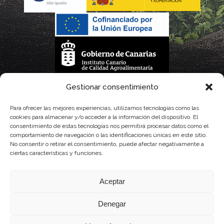
La gestión de la DOP Lanzarote realizada por este Consejo Regulador es financiada,
Gestionar consentimiento
parcialmente, por el Gobierno de Canarias
Para ofrecer las mejores experiencias, utilizamos tecnologías como las
cookies para almacenar y/o acceder a la información del dispositivo. El
con fondos provenientes del presupuesto de gastos del Instituto Canario de
consentimiento de estas tecnologías nos permitirá procesar datos como el
comportamiento de navegación o las identificaciones únicas en este sitio.
Calidad Agroalimentaria
No consentir o retirar el consentimiento, puede afectar negativamente a
ciertas características y funciones.
Aceptar
Denegar