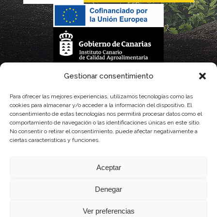
La gestión de la DOP Lanzarote realizada por este Consejo Regulador es financiada,
Gestionar consentimiento
parcialmente, por el Gobierno de Canarias
Para ofrecer las mejores experiencias, utilizamos tecnologías como las
cookies para almacenar y/o acceder a la información del dispositivo. El
con fondos provenientes del presupuesto de gastos del Instituto Canario de
consentimiento de estas tecnologías nos permitirá procesar datos como el
comportamiento de navegación o las identificaciones únicas en este sitio.
Calidad Agroalimentaria
No consentir o retirar el consentimiento, puede afectar negativamente a
ciertas características y funciones.
Aceptar
Denegar
Ver preferencias