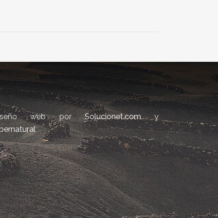
iseño web por
Solucionet.com
y
bernatural