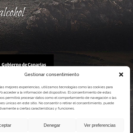
lcohol
Gestionar consentimiento
 Gobierno de Canarias
 las mejores experiencias, utilizamos tecnologías como las cookies para
imentaria
o acceder a la información del dispositivo. El consentimiento de estas
nos permitirá procesar datos como el comportamiento de navegación o las
ones únicas en este sitio. No consentir o retirar el consentimiento, puede
tivamente a ciertas características y funciones.
ceptar
Denegar
Ver preferencias