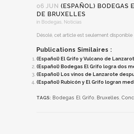
06 JUN
(ESPAÑOL) BODEGAS E
DE BRUXELLES
in
Bodegas
,
Noticias
Désolé, cet article est seulement disponible
Publications Similaires :
(Español) El Grifo y Vulcano de Lanzaro
(Español) Bodegas El Grifo logra dos m
(Español) Los vinos de Lanzarote desp
(Español) Rubicón y El Grifo logran med
Bodegas El Grifo
,
Bruxelles
,
Conc
TAGS: