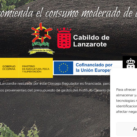
comienda el consumo moderado de a
 Lanzarote realizada por este Consejo Regulador es financiada, parcialmente, por el
Para ofrecer
os provenientes del presupuesto de gastos del Instituto Canario de Calidad Agroal
almacenar y/
tecnologías 
identificaci
afectar nega
A