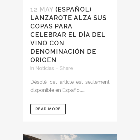
12 MAY
(ESPAÑOL)
LANZAROTE ALZA SUS
COPAS PARA
CELEBRAR EL DÍA DEL
VINO CON
DENOMINACIÓN DE
ORIGEN
in
Noticias
Share
Désolé, cet article est seulement
disponible en Español....
READ MORE