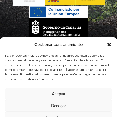
La gestión de la DOP Lanzarote realizada por este Consejo Regulador es financiada,
Gestionar consentimiento
parcialmente, por el Gobierno de Canarias
Para ofrecer las mejores experiencias, utilizamos tecnologías como las
cookies para almacenar y/o acceder a la información del dispositivo. El
con fondos provenientes del presupuesto de gastos del Instituto Canario de
consentimiento de estas tecnologías nos permitirá procesar datos como el
comportamiento de navegación o las identificaciones únicas en este sitio.
Calidad Agroalimentaria
No consentir o retirar el consentimiento, puede afectar negativamente a
ciertas características y funciones.
Aceptar
Denegar