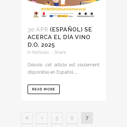
30 APR
(ESPAÑOL) SE
ACERCA EL DÍA VINO
D.O. 2025
in
Noticias
Share
Désolé, cet article est seulement
disponible en Español....
READ MORE
5
6
7