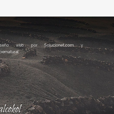
iseño web por
Solucionet.com
y
bernatural
lcohol