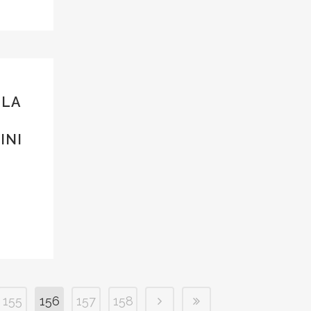
LLA
O
INI
155
156
157
158