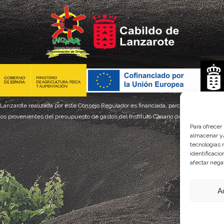
 Lanzarote realizada por este Consejo Regulador es financiada, parcialmente, por el
os provenientes del presupuesto de gastos del Instituto Canario de Calidad Agroal
Para ofrecer
almacenar y/
tecnologías 
identificaci
afectar nega
A