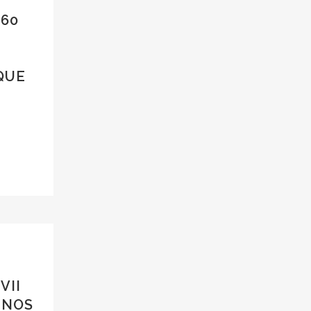
 60
QUE
VII
INOS