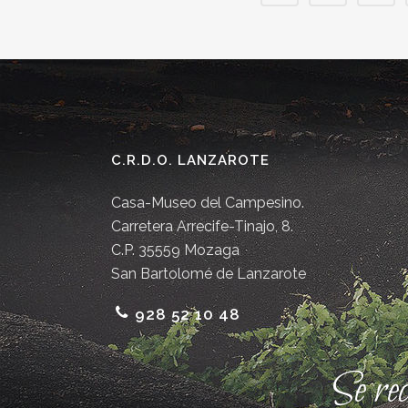
C.R.D.O. LANZAROTE
Casa-Museo del Campesino.
Carretera Arrecife-Tinajo, 8.
C.P. 35559 Mozaga
San Bartolomé de Lanzarote
928 52 10 48
Se re