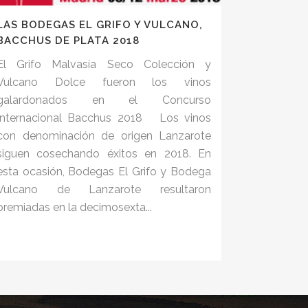
LAS BODEGAS EL GRIFO Y VULCANO,
BACCHUS DE PLATA 2018
El Grifo Malvasía Seco Colección y
Vulcano Dolce fueron los vinos
galardonados en el Concurso
Internacional Bacchus 2018 Los vinos
con denominación de origen Lanzarote
siguen cosechando éxitos en 2018. En
esta ocasión, Bodegas El Grifo y Bodega
Vulcano de Lanzarote resultaron
premiadas en la decimosexta...