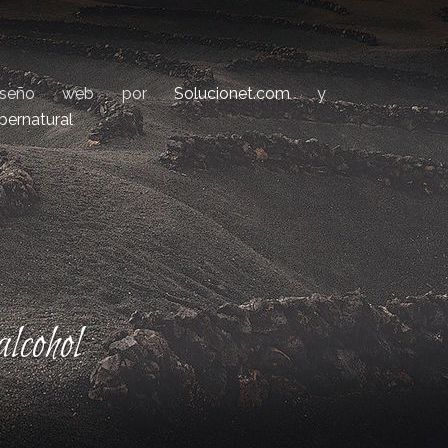
iseño web por
Solucionet.com
y
bernatural
lcohol