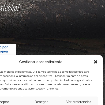
lcohol
Gestionar consentimiento
 las mejores experiencias, utilizamos tecnologías como las cookies para
o acceder a la información del dispositivo. El consentimiento de estas
nos permitirá procesar datos como el comportamiento de navegación o las
ones únicas en este sitio. No consentir o retirar el consentimiento, puede
tivamente a ciertas características y funciones.
 Gobierno de Canarias
imentaria
ceptar
Denegar
Ver preferencias