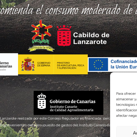
comienda el consumo moderado de a
Para ofrecer
almacenar y/
tecnologías 
identificaci
afectar nega
 Lanzarote realizada por este Consejo Regulador es financiada, parcialmente, por el
os provenientes del presupuesto de gastos del Instituto Canario de Calidad Agroal
A