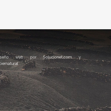
iseño web por
Solucionet.com
y
bernatural