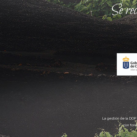
Se re
La gestión de la DOP
con fond