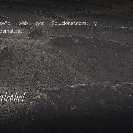
iseño web por
Solucionet.com
y
bernatural
lcohol