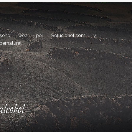
iseño web por
Solucionet.com
y
bernatural
lcohol