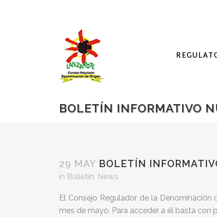
REGULAT
BOLETÍN INFORMATIVO N
29 MAY
BOLETÍN INFORMATIV
in
Bulletin
,
News
El Consejo Regulador de la Denominación de
mes de mayo. Para acceder a él basta con pi