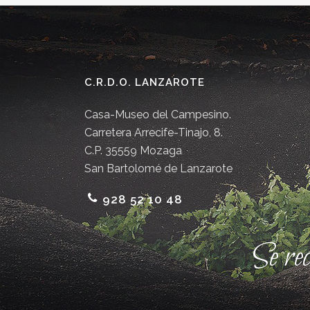
C.R.D.O. LANZAROTE
Casa-Museo del Campesino.
Carretera Arrecife-Tinajo, 8.
C.P. 35559 Mozaga
San Bartolomé de Lanzarote
928 52 10 48
Se re