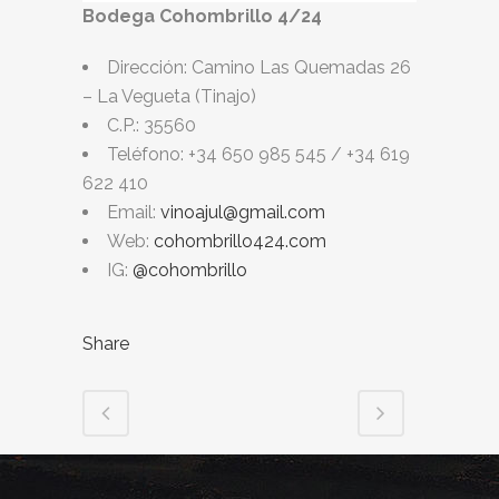
Bodega Cohombrillo 4/24
Dirección: Camino Las Quemadas 26
– La Vegueta (Tinajo)
C.P.: 35560
Teléfono: +34 650 985 545 / +34 619
622 410
Email:
vinoajul@gmail.com
Web:
cohombrillo424.com
IG:
@cohombrillo
Share