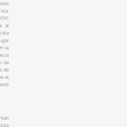
sido
isla.
ÓN”,
a al
 isla
lugar
n la
erza
o de
es de
ue el
lantó
ntan
ltura