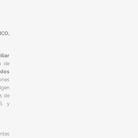
NCO,
liar
n de
edos
ones
igen
os de
AS y
ntes