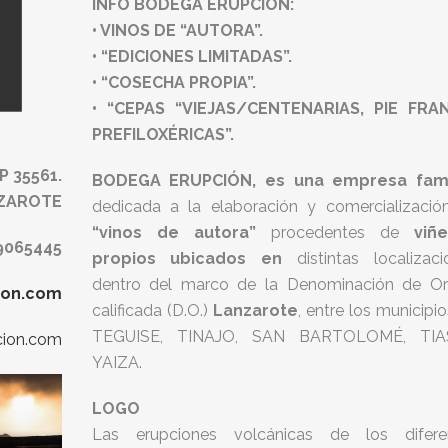
INFO BODEGA ERUPCION:
• VINOS DE “AUTORA”.
• “EDICIONES LIMITADAS”.
• “COSECHA PROPIA”.
• “CEPAS “VIEJAS/CENTENARIAS, PIE FRA
PREFILOXÉRICAS”.
 35561.
BODEGA ERUPCIÓN, es una empresa fami
NZAROTE
dedicada a la elaboración y comercializació
“vinos de autora”
procedentes de
viñ
9065445
propios ubicados en
distintas localizaci
dentro del marco de la Denominación de Or
ion.com
calificada (D.O.)
Lanzarote
, entre los municipi
TEGUISE, TINAJO, SAN BARTOLOMÉ, TI
cion.com
YAIZA.
LOGO
Las erupciones volcánicas de los difere