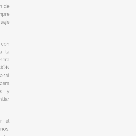
n de
mpre
saje
 con
a la
nera
CIÓN
onal
cera
es y
iar,
r el
nos,