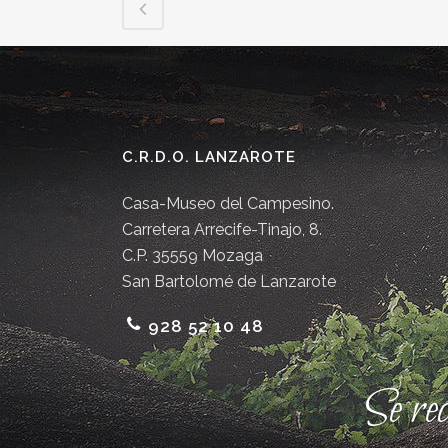
C.R.D.O. LANZAROTE
Casa-Museo del Campesino.
Carretera Arrecife-Tinajo, 8.
C.P. 35559 Mozaga
San Bartolomé de Lanzarote
928 52 10 48
Se re