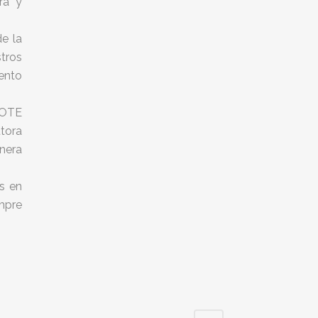
ra” y
de la
tros
ento
ROTE
utora
nera
s en
mpre