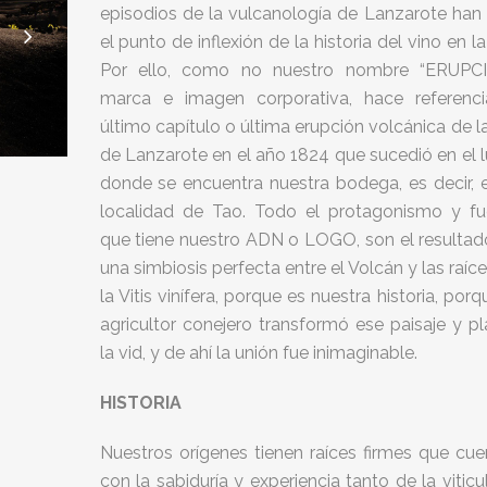
episodios de la vulcanología de Lanzarote han 
el punto de inflexión de la historia del vino en la 
Por ello, como no nuestro nombre “ERUPCI
marca e imagen corporativa, hace referenci
último capítulo o última erupción volcánica de la
de Lanzarote en el año 1824 que sucedió en el 
donde se encuentra nuestra bodega, es decir, e
localidad de Tao. Todo el protagonismo y fu
que tiene nuestro ADN o LOGO, son el resultad
una simbiosis perfecta entre el Volcán y las raíc
la Vitis vinífera, porque es nuestra historia, porq
agricultor conejero transformó ese paisaje y p
la vid, y de ahí la unión fue inimaginable.
HISTORIA
Nuestros orígenes tienen raíces firmes que cue
con la sabiduría y experiencia tanto de la viticu