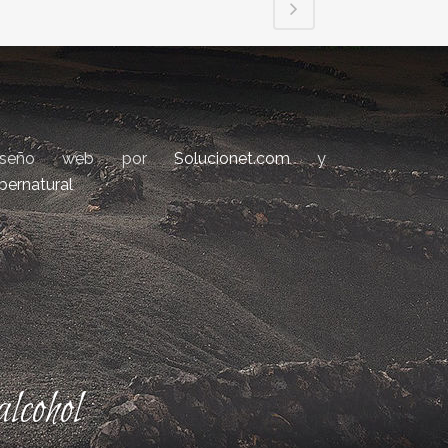
iseño web por
Solucionet.com
y
bernatural
lcohol