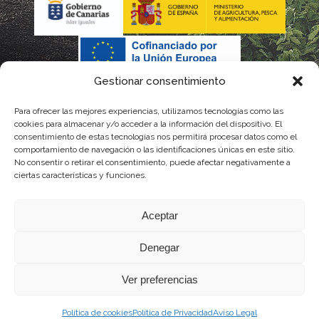
Gestionar consentimiento
Para ofrecer las mejores experiencias, utilizamos tecnologías como las
cookies para almacenar y/o acceder a la información del dispositivo. El
consentimiento de estas tecnologías nos permitirá procesar datos como el
comportamiento de navegación o las identificaciones únicas en este sitio.
No consentir o retirar el consentimiento, puede afectar negativamente a
La gestión de la DOP Lanzarote realizada por este Consejo Regulador es financiada,
ciertas características y funciones.
parcialmente, por el Gobierno de Canarias
Aceptar
con fondos provenientes del presupuesto de gastos del Instituto Canario de
Denegar
Calidad Agroalimentaria
Ver preferencias
Política de cookies
Política de Privacidad
Aviso Legal