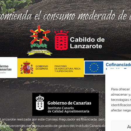
comienda el consumo moderado de a
Para ofrecer
almacenar y/
tecnologías 
identificaci
afectar nega
 Lanzarote realizada por este Consejo Regulador es financiada, parcialmente, por el
os provenientes del presupuesto de gastos del Instituto Canario de Calidad Agroal
A