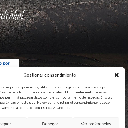
lcohol
Gestionar consentimiento
 las mejores experiencias, utilizamos tecnologías como las cookies para
o acceder a la información del dispositivo. El consentimiento de estas
nos permitirá procesar datos como el comportamiento de navegación o las
ones únicas en este sitio. No consentir o retirar el consentimiento, puede
tivamente a ciertas características y funciones.
 Gobierno de Canarias
imentaria
ceptar
Denegar
Ver preferencias