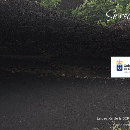
Se re
La gestión de la DOP
con fond