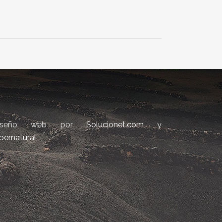
iseño web por
Solucionet.com
y
bernatural