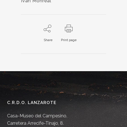
Iván Monreal
Share
Print page
C.R.D.O. LANZAROTE
Casa-Museo del Campesino.
Carretera Arrecife-Tinajo, 8.