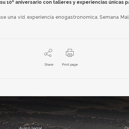
su 10º aniversario con talleres y experiencias únicas 
ase una vid
,
experiencia enogastronomica
,
Semana Mal
Share
Print page
Aviso legal
D