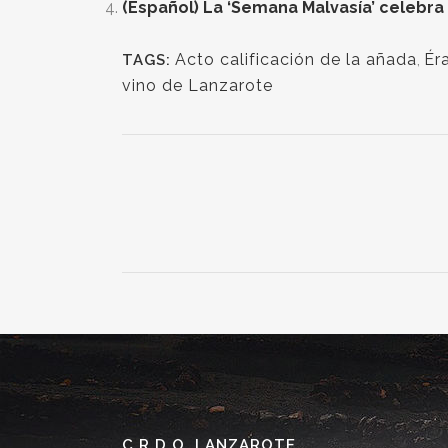
(Español) La ‘Semana Malvasía’ celebra 
Acto calificación de la añada
,
Ér
TAGS:
vino de Lanzarote
C.R.D.O. LANZAROTE