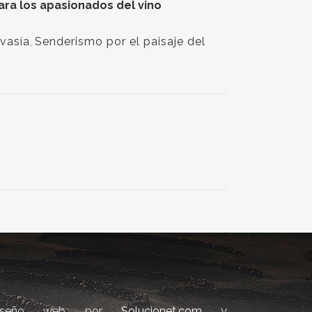
para los apasionados del vino
vasía
,
Senderismo por el paisaje del
iseño web por
Solucionet.com
y