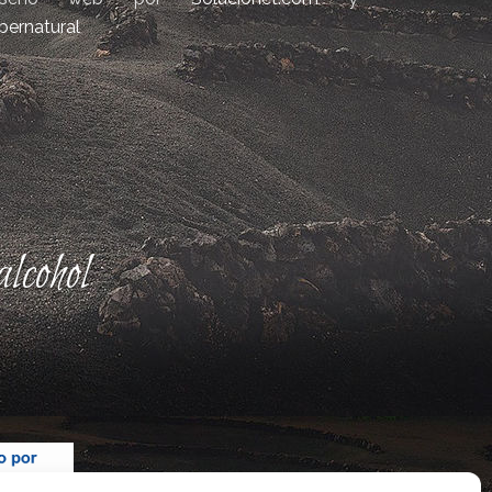
bernatural
lcohol