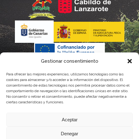
Gestionar consentimiento
Para ofrecer las mejores experiencias, utilizamos tecnologías como las
La gestión de la DOP Lanzarote realizada por este Consejo
cookies para almacenar y/o acceder a la información del dispositivo. El
consentimiento de estas tecnologías nos permitirá procesar datos como el
Regulador es financiada, parcialmente, por el Gobierno de
comportamiento de navegación o las identificaciones únicas en este sitio.
No consentir o retirar el consentimiento, puede afectar negativamente a
Canarias
ciertas características y funciones.
con fondos provenientes del presupuesto de gastos del
Aceptar
Instituto Canario de Calidad Agroalimentaria
Denegar