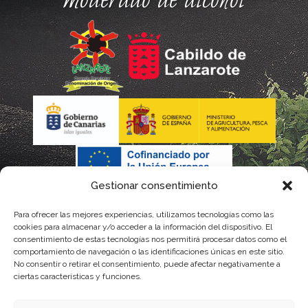
moderado de alcohol
Gestionar consentimiento
Para ofrecer las mejores experiencias, utilizamos tecnologías como las
La gestión de la DOP Lanzarote realizada por este Consejo
cookies para almacenar y/o acceder a la información del dispositivo. El
consentimiento de estas tecnologías nos permitirá procesar datos como el
Regulador es financiada, parcialmente, por el Gobierno de
comportamiento de navegación o las identificaciones únicas en este sitio.
No consentir o retirar el consentimiento, puede afectar negativamente a
Canarias
ciertas características y funciones.
con fondos provenientes del presupuesto de gastos del