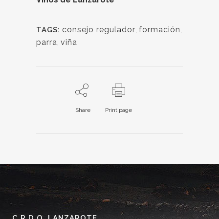
consejo regulador
,
formación
,
TAGS:
parra
,
viña
Share
Print page
C.R.D.O. LANZAROTE