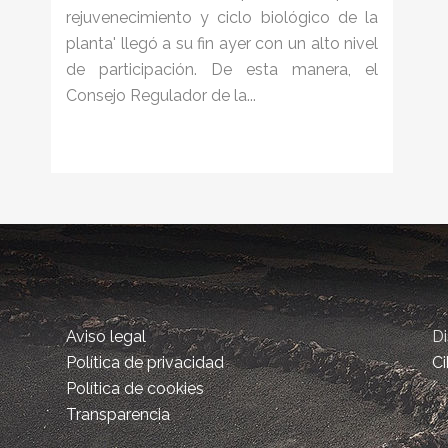
rejuvenecimiento y ciclo biológico de la
planta' llegó a su fin ayer con un alto nivel
de participación. De esta manera, el
Consejo Regulador de la...
Aviso legal
D
Política de privacidad
Ci
Política de cookies
Transparencia