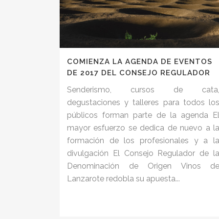
COMIENZA LA AGENDA DE EVENTOS
DE 2017 DEL CONSEJO REGULADOR
Senderismo, cursos de cata
degustaciones y talleres para todos lo
públicos forman parte de la agenda E
mayor esfuerzo se dedica de nuevo a l
formación de los profesionales y a l
divulgación El Consejo Regulador de l
Denominación de Origen Vinos d
Lanzarote redobla su apuesta...