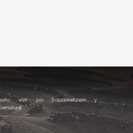
iseño web por
Solucionet.com
y
bernatural