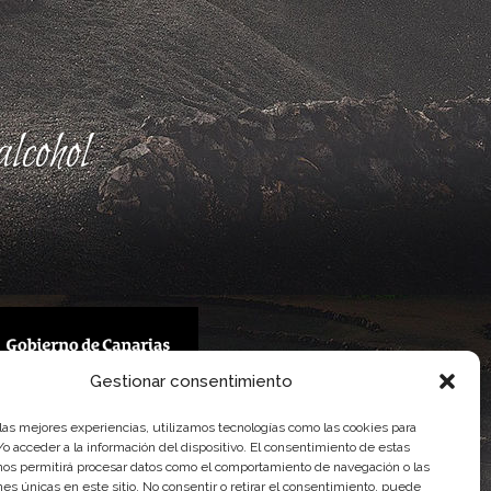
lcohol
Gestionar consentimiento
 Gobierno de Canarias
 las mejores experiencias, utilizamos tecnologías como las cookies para
imentaria
o acceder a la información del dispositivo. El consentimiento de estas
nos permitirá procesar datos como el comportamiento de navegación o las
ones únicas en este sitio. No consentir o retirar el consentimiento, puede