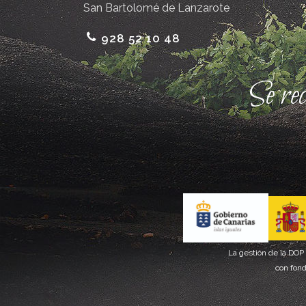
San Bartolomé de Lanzarote
928 52 10 48
Se re
La gestión de la DOP
con fond