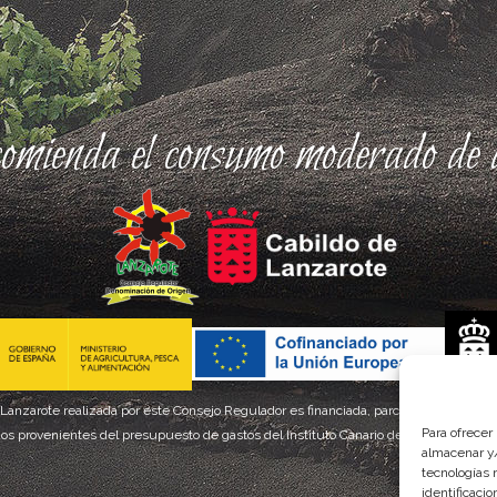
comienda el consumo moderado de a
 Lanzarote realizada por este Consejo Regulador es financiada, parcialmente, por el
Para ofrecer
os provenientes del presupuesto de gastos del Instituto Canario de Calidad Agroal
almacenar y/
tecnologías 
identificaci