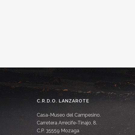
C.R.D.O. LANZAROTE
Casa-Museo del Campesino.
Carretera Arrecife-Tinajo, 8.
C.P. 35559 Mozaga