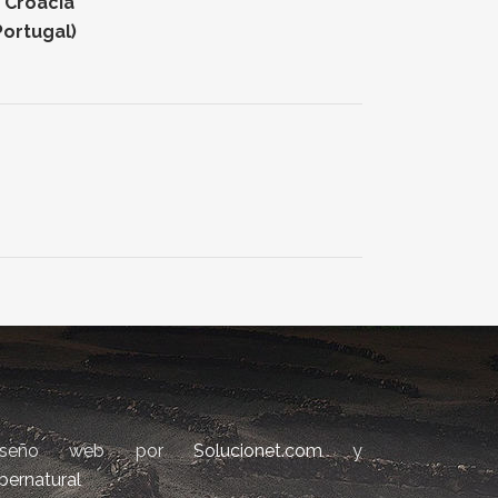
n Croacia
Portugal)
iseño web por
Solucionet.com
y
bernatural