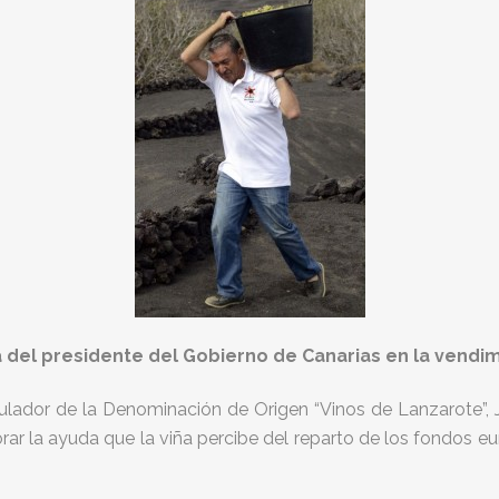
 del presidente del Gobierno de Canarias en la vendi
lador de la Denominación de Origen “Vinos de Lanzarote”, Ja
rar la ayuda que la viña percibe del reparto de los fondos eu