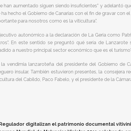
e han aumentado siguen siendo insuficientes” y adelantó q
ha hecho el Gobierno de Canarias con el fin de gravar con e
ortante para nosotros como es la viticultura”.
Ejecutivo autonómico a la declaración de La Geria como Pat
os”. En este sentido se preguntó qué sería de Lanzarote sin
dido a nuestro principal sector económico que es el turismo”
n la vendimia lanzaroteña del presidente del Gobierno de 
uero insular. También estuvieron presentes, la consejera regi
icultura del Cabildo, Paco Fabelo, y el presidente de la Cáma
gulador digitalizan el patrimonio documental vitiviníc