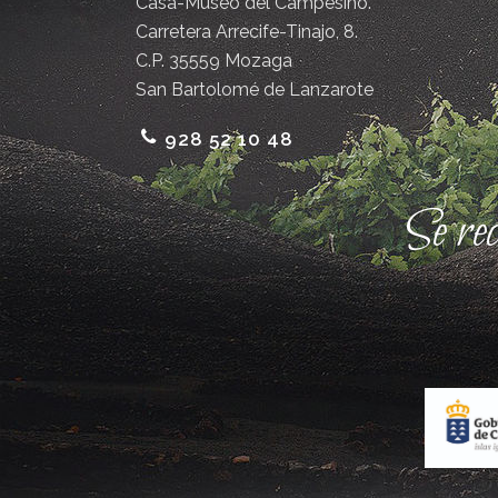
Casa-Museo del Campesino.
Carretera Arrecife-Tinajo, 8.
C.P. 35559 Mozaga
San Bartolomé de Lanzarote
928 52 10 48
Se re