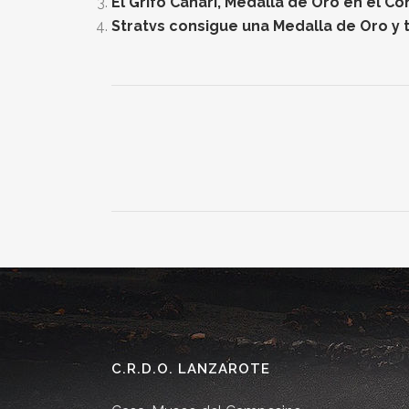
El Grifo Canari, Medalla de Oro en el C
Stratvs consigue una Medalla de Oro y t
C.R.D.O. LANZAROTE