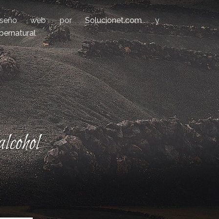
iseño web por
Solucionet.com
y
bernatural
lcohol